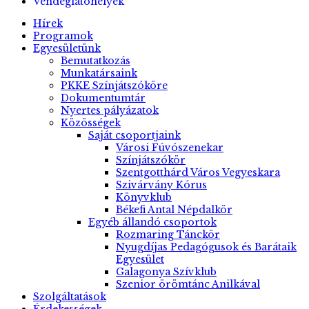
Vendéglátóhelyek
Hírek
Programok
Egyesületünk
Bemutatkozás
Munkatársaink
PKKE Színjátszóköre
Dokumentumtár
Nyertes pályázatok
Közösségek
Saját csoportjaink
Városi Fúvószenekar
Színjátszókör
Szentgotthárd Város Vegyeskara
Szivárvány Kórus
Könyvklub
Békefi Antal Népdalkör
Egyéb állandó csoportok
Rozmaring Tánckör
Nyugdíjas Pedagógusok és Barátaik
Egyesület
Galagonya Szívklub
Szenior örömtánc Anilkával
Szolgáltatások
Érdekességek