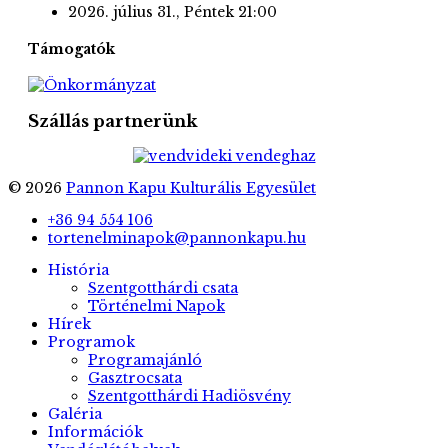
2026. július 31., Péntek
21:00
Támogatók
Szállás partnerünk
© 2026
Pannon Kapu Kulturális Egyesület
+36 94 554 106
tortenelminapok@pannonkapu.hu
História
Szentgotthárdi csata
Történelmi Napok
Hírek
Programok
Programajánló
Gasztrocsata
Szentgotthárdi Hadiösvény
Galéria
Információk