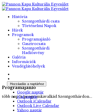
História
Szentgotthárdi csata
Történelmi Napok
Hírek
Programok
Programajánló
Gasztrocsata
Szentgotthárdi
Hadiösvény
Galéria
Információk
Vendéglátóhelyek
Hozzáadás a naptárhoz
Programajánló
Google naptár
több napos programkavalkád Szentgotthárdon...
iCal naptár
Outlook iCalendar
Outlook Live Calendar
Yahoo naptár