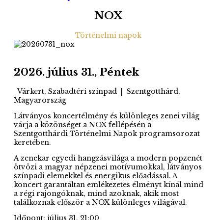
NOX
Történelmi napok
2026. július 31., Péntek
Várkert, Szabadtéri színpad
|
Szentgotthárd,
Magyarország
Látványos koncertélmény és különleges zenei világ
várja a közönséget a
NOX
fellépésén a
Szentgotthárdi Történelmi Napok
programsorozat
keretében.
A zenekar egyedi hangzásvilága a modern popzenét
ötvözi a magyar népzenei motívumokkal, látványos
színpadi elemekkel és energikus előadással. A
koncert garantáltan emlékezetes élményt kínál mind
a régi rajongóknak, mind azoknak, akik most
találkoznak először a NOX különleges világával.
Időpont: július 31. 21:00