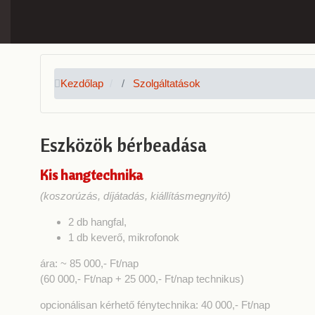
Kezdőlap
Szolgáltatások
Eszközök bérbeadása
Kis hangtechnika
(koszorúzás, díjátadás, kiállításmegnyitó)
2 db hangfal,
1 db keverő, mikrofonok
ára: ~ 85 000,- Ft/nap
(60 000,- Ft/nap + 25 000,- Ft/nap technikus)
opcionálisan kérhető
fénytechnika:
40 000,- Ft/nap