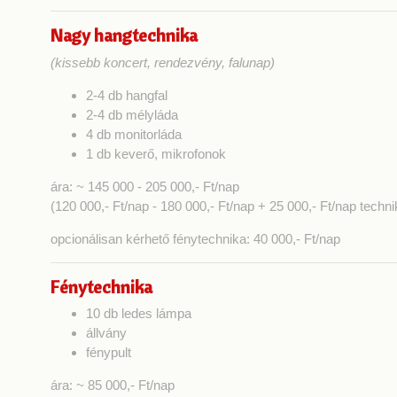
Nagy hangtechnika
(kissebb koncert, rendezvény, falunap)
2-4 db hangfal
2-4 db mélyláda
4 db monitorláda
1 db keverő, mikrofonok
ára: ~ 145 000 - 205 000,- Ft/nap
(120 000,- Ft/nap - 180 000,- Ft/nap + 25 000,- Ft/nap techn
opcionálisan kérhető
fénytechnika:
40 000,- Ft/nap
Fénytechnika
10 db ledes lámpa
állvány
fénypult
ára: ~ 85 000,- Ft/nap