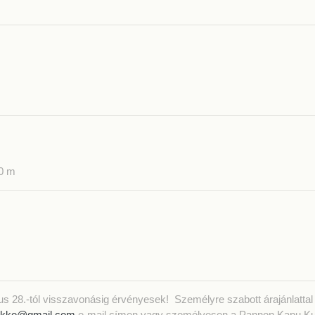
50 m
ztus 28.-tól visszavonásig érvényesek! Személyre szabott árajánlattal
.pkke@gmail.com
e-mail címen vagy személyesen a Pannon Kapu Kul