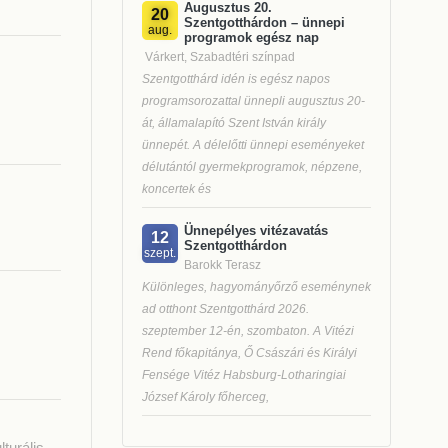
Augusztus 20.
20
Szentgotthárdon – ünnepi
aug.
programok egész nap
Várkert, Szabadtéri színpad
Szentgotthárd idén is egész napos
programsorozattal ünnepli augusztus 20-
át, államalapító Szent István király
ünnepét. A délelőtti ünnepi eseményeket
délutántól gyermekprogramok, népzene,
koncertek és
Ünnepélyes vitézavatás
12
Szentgotthárdon
szept.
Barokk Terasz
Különleges, hagyományőrző eseménynek
ad otthont Szentgotthárd 2026.
szeptember 12-én, szombaton. A Vitézi
Rend főkapitánya, Ő Császári és Királyi
Fensége Vitéz Habsburg-Lotharingiai
József Károly főherceg,
turális