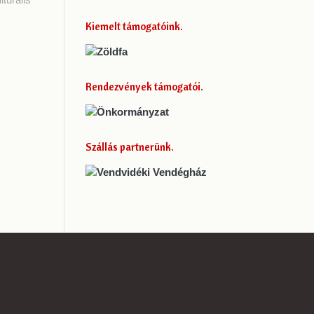
Kiemelt támogatóink
Rendezvények támogatói
Szállás partnerünk