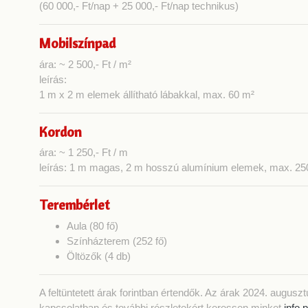
(60 000,- Ft/nap + 25 000,- Ft/nap technikus)
Mobilszínpad
ára: ~ 2 500,- Ft / m²
leírás:
1 m x 2 m elemek állítható lábakkal, max. 60 m²
Kordon
ára: ~ 1 250,- Ft / m
leírás: 1 m magas, 2 m hosszú alumínium elemek, max. 2
Terembérlet
Aula (80 fő)
Színházterem (252 fő)
Öltözők (4 db)
A feltüntetett árak forintban értendők. Az árak 2024. augus
kapcsolatban és további részletekért keressen minket
info