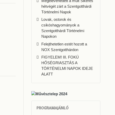
Megelevenedett a múlt Sikeres
hétvégét zárt a Szentgotthárdi
Történelmi Napok
Lovak, ostorok és
csikóshagyományok a
Szentgotthárdi Történelmi
Napokon
Felejthetetlen estét hozott a
NOX Szentgotthárdon
FIGYELEM! III. FOKÚ
HŐSÉGRIASZTÁS A
TÖRTÉNELMI NAPOK IDEJE
ALATT
PROGRAMAJÁNLÓ