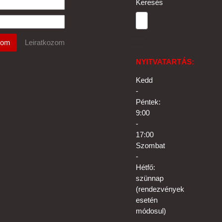
Keresés
NYITVATARTÁS:
Kedd
-
Péntek:
9:00
-
17:00
Szombat
-
Hétfő:
szünnap
(rendezvények
esetén
módosul)