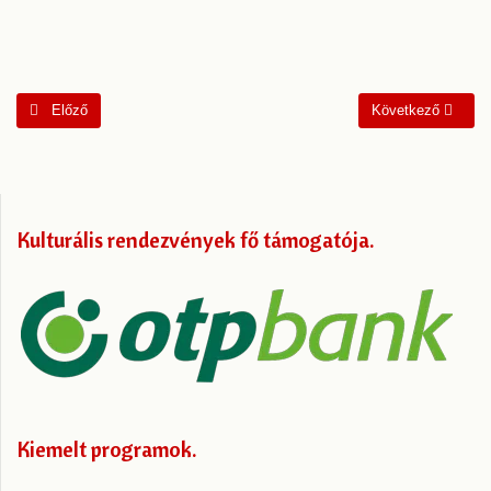
Előző cikk: 🎭 HÍV A SZÍNPAD 🎭
Következő cikk: A 
Előző
Következő
Kulturális rendezvények fő támogatója
Kiemelt programok