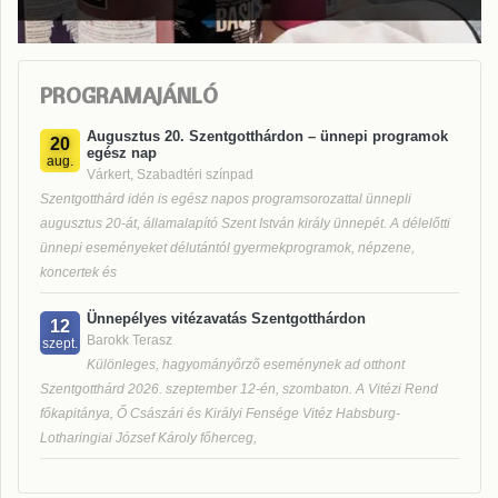
PROGRAMAJÁNLÓ
Augusztus 20. Szentgotthárdon – ünnepi programok
20
egész nap
aug.
Várkert, Szabadtéri színpad
Szentgotthárd idén is egész napos programsorozattal ünnepli
augusztus 20-át, államalapító Szent István király ünnepét. A délelőtti
ünnepi eseményeket délutántól gyermekprogramok, népzene,
koncertek és
Ünnepélyes vitézavatás Szentgotthárdon
12
Barokk Terasz
szept.
Különleges, hagyományőrző eseménynek ad otthont
Szentgotthárd 2026. szeptember 12-én, szombaton. A Vitézi Rend
főkapitánya, Ő Császári és Királyi Fensége Vitéz Habsburg-
Lotharingiai József Károly főherceg,