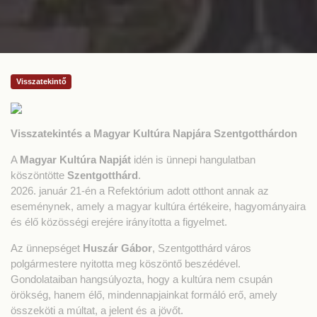
Visszatekintő
Visszatekintés a Magyar Kultúra Napjára Szentgotthárdon
A
Magyar Kultúra Napját
idén is ünnepi hangulatban
köszöntötte
Szentgotthárd
.
2026. január 21-én a Refektórium adott otthont annak az
eseménynek, amely a magyar kultúra értékeire, hagyományaira
és élő közösségi erejére irányította a figyelmet.
Az ünnepséget
Huszár Gábor
, Szentgotthárd város
polgármestere nyitotta meg köszöntő beszédével.
Gondolataiban hangsúlyozta, hogy a kultúra nem csupán
örökség, hanem élő, mindennapjainkat formáló erő, amely
összeköti a múltat, a jelent és a jövőt.