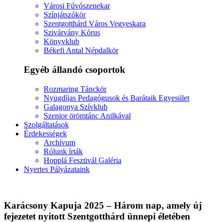
Városi Fúvószenekar
Színjátszókör
Szentgotthárd Város Vegyeskara
Szivárvány Kórus
Könyvklub
Békefi Antal Népdalkör
Egyéb állandó csoportok
Rozmaring Tánckör
Nyugdíjas Pedagógusok és Barátaik Egyesület
Galagonya Szívklub
Szenior örömtánc Anilkával
Szolgáltatások
Érdekességek
Archívum
Rólunk írták
Hopplá Fesztivál Galéria
Nyertes Pályázataink
Karácsony Kapuja 2025 – Három nap, amely új
fejezetet nyitott Szentgotthárd ünnepi életében