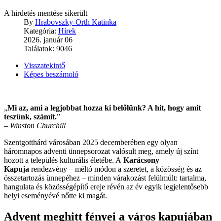
A hirdetés mentése sikerült
By
Hrabovszky-Orth Katinka
Kategória:
Hírek
2026. január 06
Találatok: 9046
Visszatekintő
Képes beszámoló
„
Mi az, ami a legjobbat hozza ki belőlünk? A hit, hogy amit
teszünk, számít.
”
–
Winston Churchill
Szentgotthárd városában 2025 decemberében egy olyan
háromnapos adventi ünnepsorozat valósult meg, amely új színt
hozott a település kulturális életébe. A
Karácsony
Kapuja
rendezvény – méltó módon a szeretet, a közösség és az
összetartozás ünnepéhez – minden várakozást felülmúlt: tartalma,
hangulata és közösségépítő ereje révén az év egyik legjelentősebb
helyi eseményévé nőtte ki magát.
Advent meghitt fényei a város kapujában