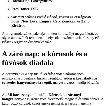
Rozmaring Táncegyüttes
PresiDance TSE
valamint számos kiváló előadó, köztük az országosan
ismert
New Level Empire
,
Csík Zenekar
, és
Zénó
Elektrik
.
A programok széles palettája minden korosztályt megszólított, és
olyan atmoszférát teremtett, amely sokak számára a karácsony előtti
időszak legszebb élményévé vált.
A záró nap: a kórusok és a
fúvósok diadala
A december 21-i nap méltó lezárása volt a háromnapos
rendezvénysorozatnak, hiszen Szentgotthárdon
a kóruskultúra
évtizedes hagyományokra épül
, melyet a város mindig büszkén
ápol.
A
„Mi karácsonyi dalunk” – Kórusok karácsonyi
hangversenye
egyszerre volt lélekemelő, megható és ünnepélyes. A
különböző kórusok közös éneke nemcsak a várost, hanem a