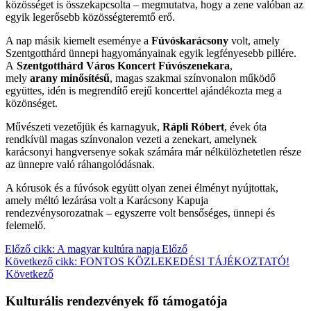
közösséget is összekapcsolta – megmutatva, hogy a zene valóban az
egyik legerősebb közösségteremtő erő.
A nap másik kiemelt eseménye a
Fúvóskarácsony
volt, amely
Szentgotthárd ünnepi hagyományainak egyik legfényesebb pillére.
A
Szentgotthárd Város Koncert Fúvószenekara
,
mely
arany minősítésű
, magas szakmai színvonalon működő
együttes, idén is megrendítő erejű koncerttel ajándékozta meg a
közönséget.
Művészeti vezetőjük és karnagyuk,
Rápli Róbert
, évek óta
rendkívül magas színvonalon vezeti a zenekart, amelynek
karácsonyi hangversenye sokak számára már nélkülözhetetlen része
az ünnepre való ráhangolódásnak.
A kórusok és a fúvósok együtt olyan zenei élményt nyújtottak,
amely méltó lezárása volt a Karácsony Kapuja
rendezvénysorozatnak – egyszerre volt bensőséges, ünnepi és
felemelő.
Előző cikk: A magyar kultúra napja
Előző
Következő cikk: FONTOS KÖZLEKEDÉSI TÁJÉKOZTATÓ!
Következő
Kulturális rendezvények fő támogatója