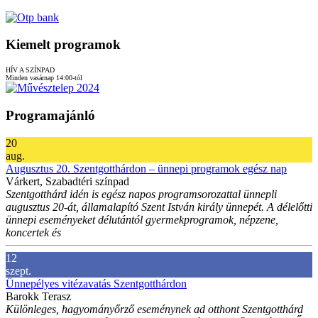
Kiemelt programok
HÍV A SZÍNPAD
Minden vasárnap 14:00-tól
Programajánló
20
aug.
Augusztus 20. Szentgotthárdon – ünnepi programok egész nap
Várkert, Szabadtéri színpad
Szentgotthárd idén is egész napos programsorozattal ünnepli
augusztus 20-át, államalapító Szent István király ünnepét. A délelőtti
ünnepi eseményeket délutántól gyermekprogramok, népzene,
koncertek és
12
szept.
Ünnepélyes vitézavatás Szentgotthárdon
Barokk Terasz
Különleges, hagyományőrző eseménynek ad otthont Szentgotthárd