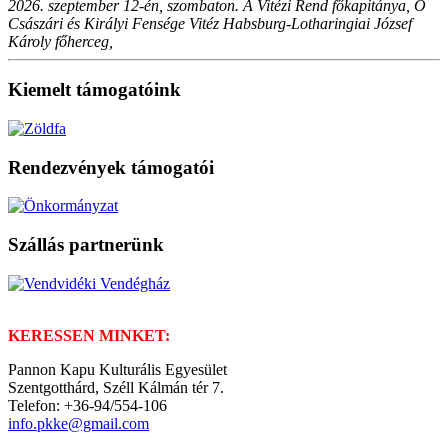
2026. szeptember 12-én, szombaton. A Vitézi Rend főkapitánya, Ő
Császári és Királyi Fensége Vitéz Habsburg-Lotharingiai József
Károly főherceg,
Kiemelt támogatóink
Rendezvények támogatói
Szállás partnerünk
KERESSEN MINKET:
Pannon Kapu Kulturális Egyesület
Szentgotthárd, Széll Kálmán tér 7.
Telefon: +36-94/554-106
info.pkke@gmail.com