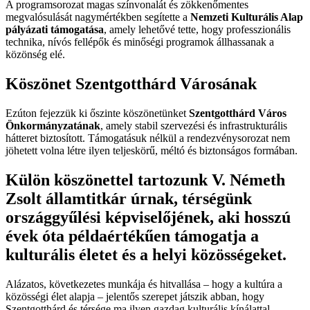
A programsorozat magas színvonalát és zökkenőmentes
megvalósulását nagymértékben segítette a
Nemzeti Kulturális Alap
pályázati támogatása
, amely lehetővé tette, hogy professzionális
technika, nívós fellépők és minőségi programok állhassanak a
közönség elé.
Köszönet Szentgotthárd Városának
Ezúton fejezzük ki őszinte köszönetünket
Szentgotthárd Város
Önkormányzatának
, amely stabil szervezési és infrastrukturális
hátteret biztosított. Támogatásuk nélkül a rendezvénysorozat nem
jöhetett volna létre ilyen teljeskörű, méltó és biztonságos formában.
Külön köszönettel tartozunk
V. Németh
Zsolt államtitkár úrnak
, térségünk
országgyűlési képviselőjének, aki hosszú
évek óta példaértékűen támogatja a
kulturális életet és a helyi közösségeket.
Alázatos, következetes munkája és hitvallása – hogy a kultúra a
közösségi élet alapja – jelentős szerepet játszik abban, hogy
Szentgotthárd és térsége ma ilyen gazdag kulturális kínálattal