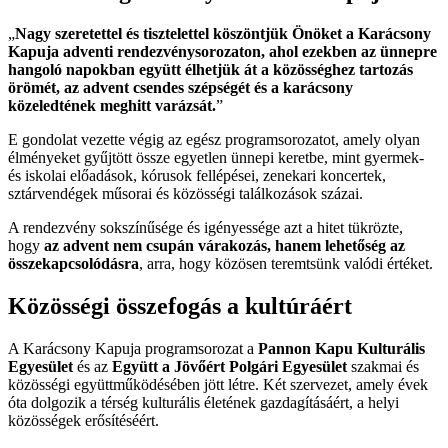
„
Nagy szeretettel és tisztelettel köszöntjük Önöket a Karácsony
Kapuja adventi rendezvénysorozaton, ahol ezekben az ünnepre
hangoló napokban együtt élhetjük át a közösséghez tartozás
örömét, az advent csendes szépségét és a karácsony
közeledtének meghitt varázsát.
”
E gondolat vezette végig az egész programsorozatot, amely olyan
élményeket gyűjtött össze egyetlen ünnepi keretbe, mint gyermek-
és iskolai előadások, kórusok fellépései, zenekari koncertek,
sztárvendégek műsorai és közösségi találkozások százai.
A rendezvény sokszínűsége és igényessége azt a hitet tükrözte,
hogy
az advent nem csupán várakozás, hanem lehetőség az
összekapcsolódásra
, arra, hogy közösen teremtsünk valódi értéket.
Közösségi összefogás a kultúráért
A Karácsony Kapuja programsorozat a
Pannon Kapu Kulturális
Egyesület
és az
Együtt a Jövőért Polgári Egyesület
szakmai és
közösségi együttműködésében jött létre. Két szervezet, amely évek
óta dolgozik a térség kulturális életének gazdagításáért, a helyi
közösségek erősítéséért.