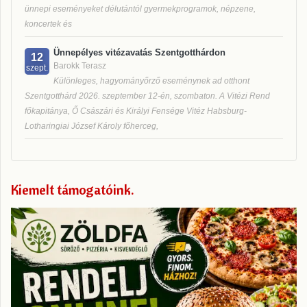
ünnepi eseményeket délutántól gyermekprogramok, népzene,
koncertek és
Ünnepélyes vitézavatás Szentgotthárdon
12
Barokk Terasz
szept.
Különleges, hagyományőrző eseménynek ad otthont
Szentgotthárd 2026. szeptember 12-én, szombaton. A Vitézi Rend
főkapitánya, Ő Császári és Királyi Fensége Vitéz Habsburg-
Lotharingiai József Károly főherceg,
Kiemelt támogatóink