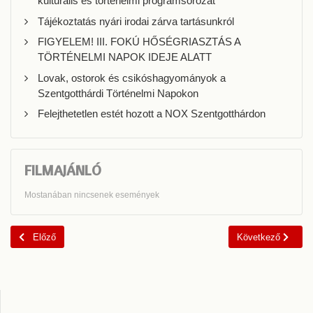
kulturális és történelmi programsorozat
Tájékoztatás nyári irodai zárva tartásunkról
FIGYELEM! III. FOKÚ HŐSÉGRIASZTÁS A
TÖRTÉNELMI NAPOK IDEJE ALATT
Lovak, ostorok és csikóshagyományok a
Szentgotthárdi Történelmi Napokon
Felejthetetlen estét hozott a NOX Szentgotthárdon
FILMAJÁNLÓ
Mostanában nincsenek események
Előző cikk: Várunk minden rockyzni vágyó fiatalt
Következő cikk: A 
Előző
Következő