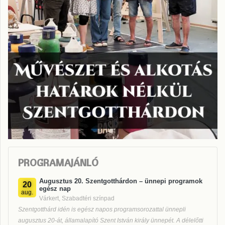
PROGRAMAJÁNLÓ
Augusztus 20. Szentgotthárdon – ünnepi programok
20
egész nap
aug.
Várkert, Szabadtéri színpad
Szentgotthárd idén is egész napos programsorozattal ünnepli
augusztus 20-át, államalapító Szent István király ünnepét. A délelőtti