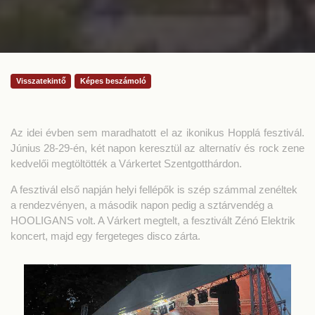
Visszatekintő
Képes beszámoló
Az idei évben sem maradhatott el az ikonikus Hopplá fesztivál.
Június 28-29-én, két napon keresztül az alternatív és rock zene
kedvelői megtöltötték a Várkertet Szentgotthárdon.
A fesztivál első napján helyi fellépők is szép számmal zenéltek
a rendezvényen, a második napon pedig a sztárvendég a
HOOLIGANS volt. A Várkert megtelt, a fesztivált Zénó Elektrik
koncert, majd egy fergeteges disco zárta.