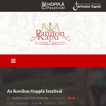
Az ikonikus Hopplá fesztivál
By
Hrabovszky-Orth Katinka
Kategória:
Hírek
2024. augusztus 26
Találatok: 11655