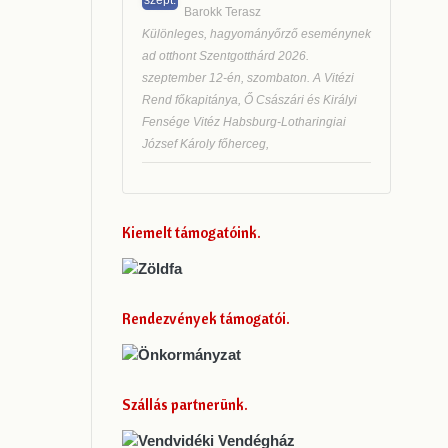
Barokk Terasz
Különleges, hagyományőrző eseménynek
ad otthont Szentgotthárd 2026.
szeptember 12-én, szombaton. A Vitézi
Rend főkapitánya, Ő Császári és Királyi
Fensége Vitéz Habsburg-Lotharingiai
József Károly főherceg,
Kiemelt támogatóink
Rendezvények támogatói
Szállás partnerünk