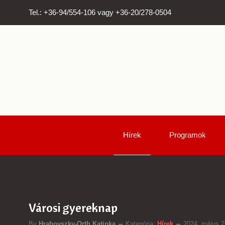
Tel.: +36-94/554-106 vagy +36-20/278-0504
Hírek
Programok
Városi gyereknap
By
Hrabovszky-Orth Katinka
Kategória:
Hírek
2024. május 2