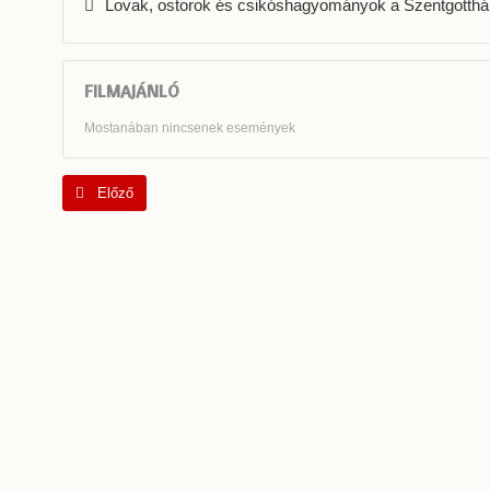
Lovak, ostorok és csikóshagyományok a Szentgotthá
FILMAJÁNLÓ
Mostanában nincsenek események
Előző cikk: "1920 - Az emlékezés örök"
Előző