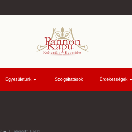
Egyesületünk
Szolgáltatások
Érdekességek
7
Találatok: 18984