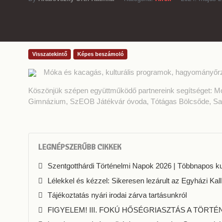
Visszatekintő
Képes beszámoló
Móka és kacagás, kulturális programok, hagyományőr
Köszönjük szépen együttműködő partnereink segítséget: M
Gimnázium, SzEOB Játékvár óvoda, Tótágas Bölcsőde, Sa
LEGNÉPSZERŰBB CIKKEK
Szentgotthárdi Történelmi Napok 2026 | Többnapos kul
Lélekkel és kézzel: Sikeresen lezárult az Egyházi Kall
Tájékoztatás nyári irodai zárva tartásunkról
FIGYELEM! III. FOKÚ HŐSÉGRIASZTÁS A TÖRTÉ