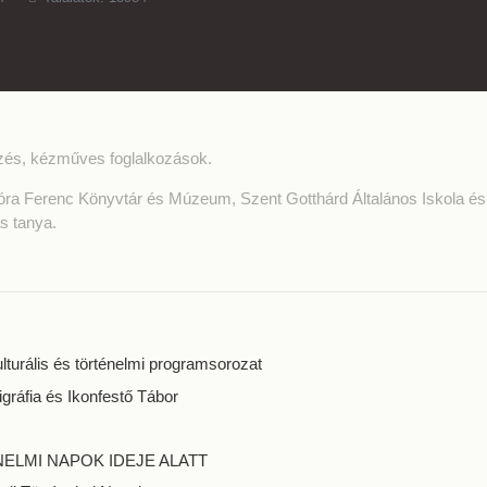
zés, kézműves foglalkozások.
óra Ferenc Könyvtár és Múzeum, Szent Gotthárd Általános Iskola és
s tanya.
turális és történelmi programsorozat
igráfia és Ikonfestő Tábor
NELMI NAPOK IDEJE ALATT