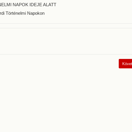
NELMI NAPOK IDEJE ALATT
rdi Történelmi Napokon
Követ
Köve