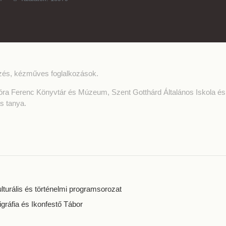
zés, kézműves foglalkozások.
óra Ferenc Könyvtár és Múzeum, Szent Gotthárd Általános Iskola és
s tanya.
turális és történelmi programsorozat
igráfia és Ikonfestő Tábor