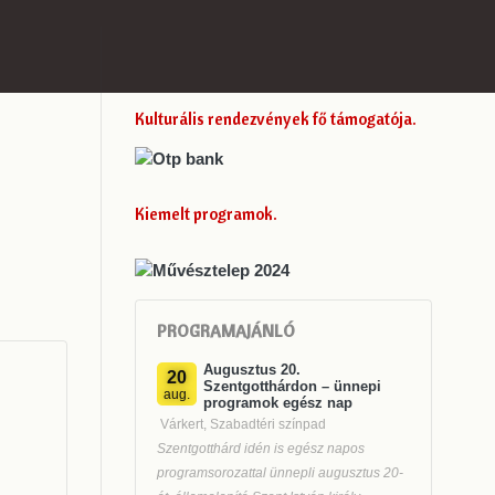
Kulturális rendezvények fő támogatója
Kiemelt programok
PROGRAMAJÁNLÓ
Augusztus 20.
20
Szentgotthárdon – ünnepi
aug.
programok egész nap
Várkert, Szabadtéri színpad
Szentgotthárd idén is egész napos
programsorozattal ünnepli augusztus 20-