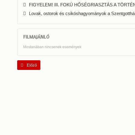
FIGYELEM! III. FOKÚ HŐSÉGRIASZTÁS A TÖRTÉ
Lovak, ostorok és csikóshagyományok a Szentgotthá
FILMAJÁNLÓ
Mostanában nincsenek események
Előző cikk: "1920 - Az emlékezés örök"
Előző