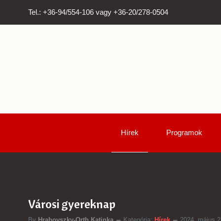
Tel.: +36-94/554-106 vagy +36-20/278-0504
Hírek
Programok
Városi gyereknap
By
Hrabovszky-Orth Katinka
Kategória:
Hírek
2024. május 2