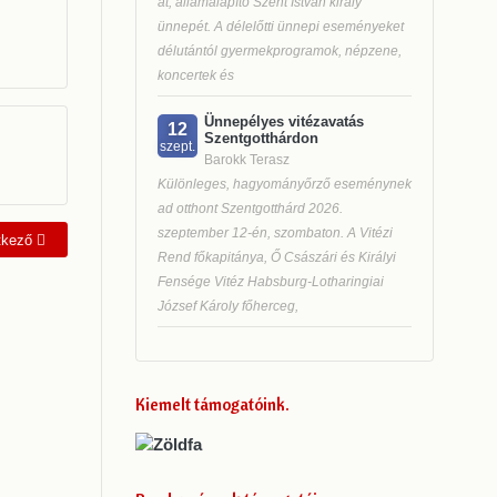
át, államalapító Szent István király
ünnepét. A délelőtti ünnepi eseményeket
délutántól gyermekprogramok, népzene,
koncertek és
Ünnepélyes vitézavatás
12
Szentgotthárdon
szept.
Barokk Terasz
Különleges, hagyományőrző eseménynek
ad otthont Szentgotthárd 2026.
szeptember 12-én, szombaton. A Vitézi
kező cikk: Elbűvölve - Zene és természet a képzőművészetben
tkező
Rend főkapitánya, Ő Császári és Királyi
Fensége Vitéz Habsburg-Lotharingiai
József Károly főherceg,
Kiemelt támogatóink