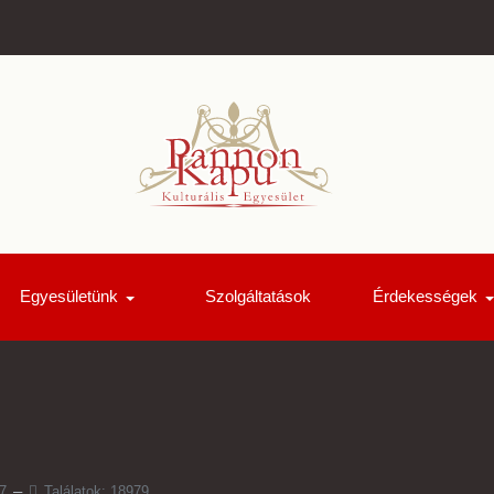
Egyesületünk
Szolgáltatások
Érdekességek
7
Találatok: 18979