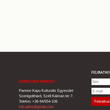
FELIRATKO
KERESSEN MINKET:
Pannon Kapu Kulturális Egyesület
Szentgotthárd, Széll Kálmán tér 7.
Telefon: +36-94/554-106
info.pkke@gmail.com