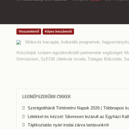
Visszatekintő
Képes beszámoló
Móka és kacagás, kulturális programok, hagyományőr
Köszönjük szépen együttműködő partnereink segítséget: M
Gimnázium, SzEOB Játékvár óvoda, Tótágas Bölcsőde, Sa
LEGNÉPSZERŰBB CIKKEK
Szentgotthárdi Történelmi Napok 2026 | Többnapos kul
Lélekkel és kézzel: Sikeresen lezárult az Egyházi Kall
Tájékoztatás nyári irodai zárva tartásunkról