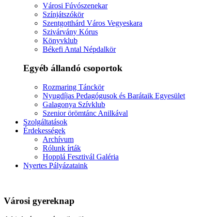
Városi Fúvószenekar
Színjátszókör
Szentgotthárd Város Vegyeskara
Szivárvány Kórus
Könyvklub
Békefi Antal Népdalkör
Egyéb állandó csoportok
Rozmaring Tánckör
Nyugdíjas Pedagógusok és Barátaik Egyesület
Galagonya Szívklub
Szenior örömtánc Anilkával
Szolgáltatások
Érdekességek
Archívum
Rólunk írták
Hopplá Fesztivál Galéria
Nyertes Pályázataink
Városi gyereknap