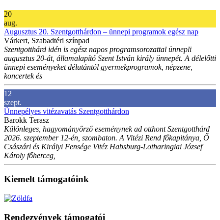
20
aug.
Augusztus 20. Szentgotthárdon – ünnepi programok egész nap
Várkert, Szabadtéri színpad
Szentgotthárd idén is egész napos programsorozattal ünnepli
augusztus 20-át, államalapító Szent István király ünnepét. A délelőtti
ünnepi eseményeket délutántól gyermekprogramok, népzene,
koncertek és
12
szept.
Ünnepélyes vitézavatás Szentgotthárdon
Barokk Terasz
Különleges, hagyományőrző eseménynek ad otthont Szentgotthárd
2026. szeptember 12-én, szombaton. A Vitézi Rend főkapitánya, Ő
Császári és Királyi Fensége Vitéz Habsburg-Lotharingiai József
Károly főherceg,
Kiemelt támogatóink
Rendezvények támogatói