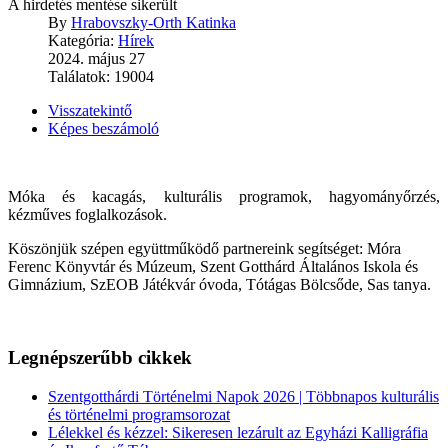
A hirdetés mentése sikerült
By
Hrabovszky-Orth Katinka
Kategória:
Hírek
2024. május 27
Találatok: 19004
Visszatekintő
Képes beszámoló
Móka és kacagás, kulturális programok, hagyományőrzés,
kézműves foglalkozások.
Köszönjük szépen együttműködő partnereink segítséget: Móra
Ferenc Könyvtár és Múzeum, Szent Gotthárd Általános Iskola és
Gimnázium, SzEOB Játékvár óvoda, Tótágas Bölcsőde, Sas tanya.
Legnépszerűbb cikkek
Szentgotthárdi Történelmi Napok 2026 | Többnapos kulturális
és történelmi programsorozat
Lélekkel és kézzel: Sikeresen lezárult az Egyházi Kalligráfia