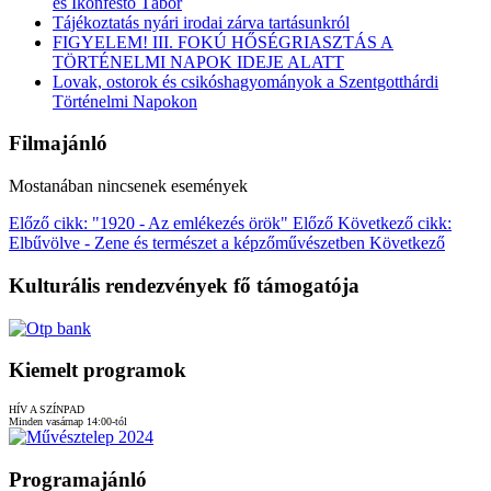
és Ikonfestő Tábor
Tájékoztatás nyári irodai zárva tartásunkról
FIGYELEM! III. FOKÚ HŐSÉGRIASZTÁS A
TÖRTÉNELMI NAPOK IDEJE ALATT
Lovak, ostorok és csikóshagyományok a Szentgotthárdi
Történelmi Napokon
Filmajánló
Mostanában nincsenek események
Előző cikk: "1920 - Az emlékezés örök"
Előző
Következő cikk:
Elbűvölve - Zene és természet a képzőművészetben
Következő
Kulturális rendezvények fő támogatója
Kiemelt programok
HÍV A SZÍNPAD
Minden vasárnap 14:00-tól
Programajánló