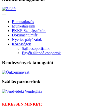
Bemutatkozás
Munkatársaink
PKKE Színjátszóköre
Dokumentumtár
Nyertes pályázatok
Közösségek
Saját csoportjaink
Egyéb állandó csoportok
Rendezvények támogatói
Szállás partnerünk
KERESSEN MINKET: