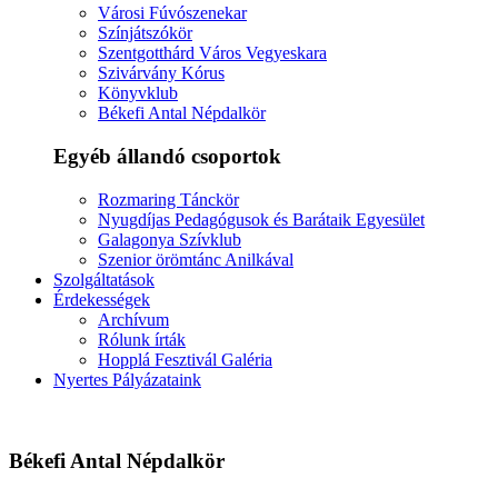
Városi Fúvószenekar
Színjátszókör
Szentgotthárd Város Vegyeskara
Szivárvány Kórus
Könyvklub
Békefi Antal Népdalkör
Egyéb állandó csoportok
Rozmaring Tánckör
Nyugdíjas Pedagógusok és Barátaik Egyesület
Galagonya Szívklub
Szenior örömtánc Anilkával
Szolgáltatások
Érdekességek
Archívum
Rólunk írták
Hopplá Fesztivál Galéria
Nyertes Pályázataink
Békefi Antal Népdalkör