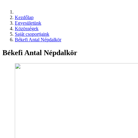
Kezdőlap
Egyesületünk
Közösségek
Saját csoportjaink
Békefi Antal Népdalkör
Békefi Antal Népdalkör