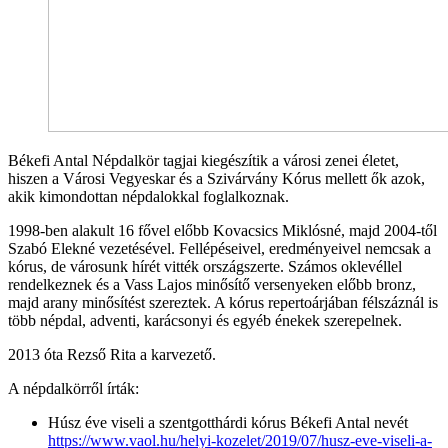
Békefi Antal Népdalkör tagjai kiegészítik a városi zenei életet,
hiszen a Városi Vegyeskar és a Szivárvány Kórus mellett ők azok,
akik kimondottan népdalokkal foglalkoznak.
1998-ben alakult 16 fővel előbb Kovacsics Miklósné, majd 2004-től
Szabó Elekné vezetésével. Fellépéseivel, eredményeivel nemcsak a
kórus, de városunk hírét vitték országszerte. Számos oklevéllel
rendelkeznek és a Vass Lajos minősítő versenyeken előbb bronz,
majd arany minősítést szereztek. A kórus repertoárjában félszáznál is
több népdal, adventi, karácsonyi és egyéb énekek szerepelnek.
2013 óta Rezső Rita a karvezető.
A népdalkörről írták:
Húsz éve viseli a szentgotthárdi kórus Békefi Antal nevét
https://www.vaol.hu/helyi-kozelet/2019/07/husz-eve-viseli-a-