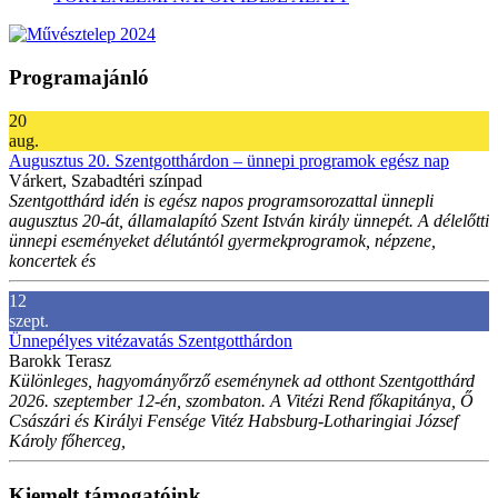
Programajánló
20
aug.
Augusztus 20. Szentgotthárdon – ünnepi programok egész nap
Várkert, Szabadtéri színpad
Szentgotthárd idén is egész napos programsorozattal ünnepli
augusztus 20-át, államalapító Szent István király ünnepét. A délelőtti
ünnepi eseményeket délutántól gyermekprogramok, népzene,
koncertek és
12
szept.
Ünnepélyes vitézavatás Szentgotthárdon
Barokk Terasz
Különleges, hagyományőrző eseménynek ad otthont Szentgotthárd
2026. szeptember 12-én, szombaton. A Vitézi Rend főkapitánya, Ő
Császári és Királyi Fensége Vitéz Habsburg-Lotharingiai József
Károly főherceg,
Kiemelt támogatóink