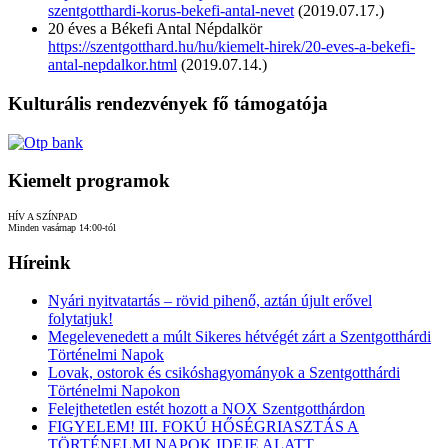
szentgotthardi-korus-bekefi-antal-nevet
(2019.07.17.)
20 éves a Békefi Antal Népdalkör
https://szentgotthard.hu/hu/kiemelt-hirek/20-eves-a-bekefi-
antal-nepdalkor.html
(2019.07.14.)
Kulturális rendezvények fő támogatója
Kiemelt programok
HÍV A SZÍNPAD
Minden vasárnap 14:00-tól
Híreink
Nyári nyitvatartás – rövid pihenő, aztán újult erővel
folytatjuk!
Megelevenedett a múlt Sikeres hétvégét zárt a Szentgotthárdi
Történelmi Napok
Lovak, ostorok és csikóshagyományok a Szentgotthárdi
Történelmi Napokon
Felejthetetlen estét hozott a NOX Szentgotthárdon
FIGYELEM! III. FOKÚ HŐSÉGRIASZTÁS A
TÖRTÉNELMI NAPOK IDEJE ALATT