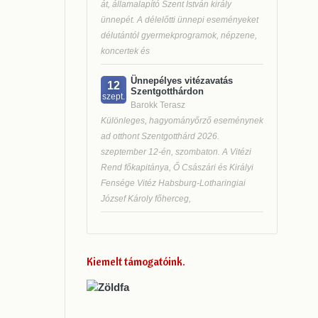
át, államalapító Szent István király
ünnepét. A délelőtti ünnepi eseményeket
délutántól gyermekprogramok, népzene,
koncertek és
Ünnepélyes vitézavatás
12
Szentgotthárdon
szept.
Barokk Terasz
Különleges, hagyományőrző eseménynek
ad otthont Szentgotthárd 2026.
szeptember 12-én, szombaton. A Vitézi
Rend főkapitánya, Ő Császári és Királyi
Fensége Vitéz Habsburg-Lotharingiai
József Károly főherceg,
Kiemelt támogatóink