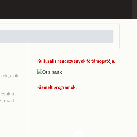
Kulturális rendezvények fő támogatója
azok, akik
Kiemelt programok
mcsak a
z, majd