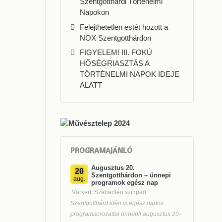
Szentgotthárdi Történelmi
Napokon
Felejthetetlen estét hozott a
NOX Szentgotthárdon
FIGYELEM! III. FOKÚ
HŐSÉGRIASZTÁS A
TÖRTÉNELMI NAPOK IDEJE
ALATT
PROGRAMAJÁNLÓ
Augusztus 20.
20
Szentgotthárdon – ünnepi
aug.
programok egész nap
Várkert, Szabadtéri színpad
Szentgotthárd idén is egész napos
programsorozattal ünnepli augusztus 20-