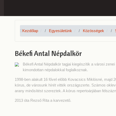
Kezdőlap
Egyesületünk
Közösségek
Békefi Antal Népdalkör
Békefi Antal Népdalkör tagjai kiegészítik a városi zene
kimondottan népdalokkal foglalkoznak.
1998-ben alakult 16 fővel előbb Kovacsics Miklósné, majd 
kórus, de városunk hírét vitték országszerte. Számos okle
arany minősítést szereztek. A kórus repertoárjában félszáz
2013 óta Rezső Rita a karvezető.