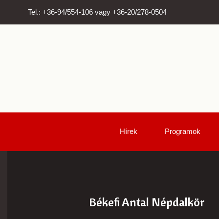
Tel.: +36-94/554-106 vagy +36-20/278-0504
Hírek
Programok
Békefi Antal Népdalkör