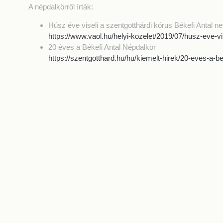
A népdalkörről írták:
Húsz éve viseli a szentgotthárdi kórus Békefi Antal ne
https://www.vaol.hu/helyi-kozelet/2019/07/husz-eve-vi
20 éves a Békefi Antal Népdalkör
https://szentgotthard.hu/hu/kiemelt-hirek/20-eves-a-be