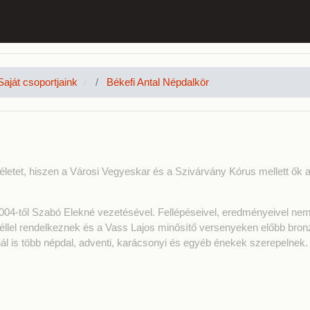
Saját csoportjaink
Békefi Antal Népdalkör
i életet, hiszen a Városi Vegyeskar és a Szivárvány Kórus mellett ők 
2004-től Szabó Elekné vezetésével. Fellépéseivel, eredményeivel ne
véllel rendelkeznek és a Vass Lajos minősítő versenyeken előbb bron
nál is több népdal, adventi, karácsonyi és egyéb énekek szerepelnek.