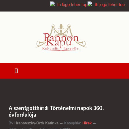
A szentgotthárdi Történelmi napok 360.
évfordulója
By
Hrabovszky-Orth Katinka
Kategória:
Hírek