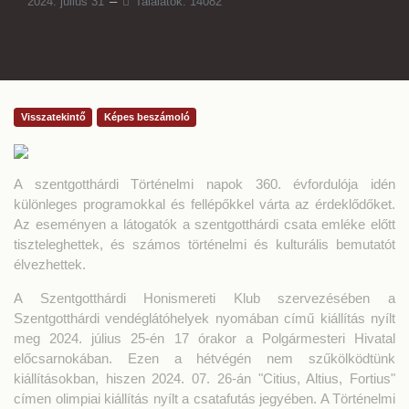
2024. július 31
Találatok: 14082
Visszatekintő
Képes beszámoló
A szentgotthárdi Történelmi napok 360. évfordulója idén
különleges programokkal és fellépőkkel várta az érdeklődőket.
Az eseményen a látogatók a szentgotthárdi csata emléke előtt
tiszteleghettek, és számos történelmi és kulturális bemutatót
élvezhettek.
A Szentgotthárdi Honismereti Klub szervezésében a
Szentgotthárdi vendéglátóhelyek nyomában című kiállítás nyílt
meg 2024. július 25-én 17 órakor a Polgármesteri Hivatal
előcsarnokában. Ezen a hétvégén nem szűkölködtünk
kiállításokban, hiszen 2024. 07. 26-án "Citius, Altius, Fortius"
címen olimpiai kiállítás nyílt a csatafutás jegyében. A Történelmi