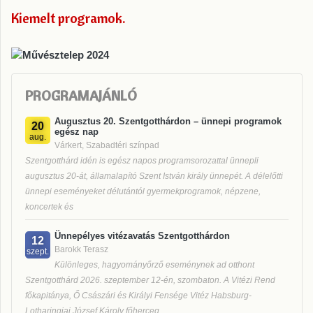
Kiemelt programok
PROGRAMAJÁNLÓ
Augusztus 20. Szentgotthárdon – ünnepi programok
20
egész nap
aug.
Várkert, Szabadtéri színpad
Szentgotthárd idén is egész napos programsorozattal ünnepli
augusztus 20-át, államalapító Szent István király ünnepét. A délelőtti
ünnepi eseményeket délutántól gyermekprogramok, népzene,
koncertek és
Ünnepélyes vitézavatás Szentgotthárdon
12
Barokk Terasz
szept.
Különleges, hagyományőrző eseménynek ad otthont
Szentgotthárd 2026. szeptember 12-én, szombaton. A Vitézi Rend
főkapitánya, Ő Császári és Királyi Fensége Vitéz Habsburg-
Lotharingiai József Károly főherceg,