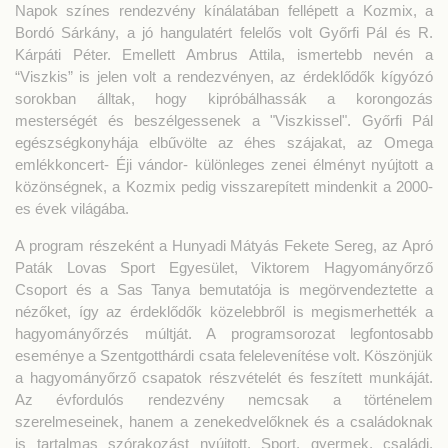
Napok színes rendezvény kínálatában fellépett a Kozmix, a
Bordó Sárkány, a jó hangulatért felelős volt Győrfi Pál és R.
Kárpáti Péter. Emellett Ambrus Attila, ismertebb nevén a
“Viszkis” is jelen volt a rendezvényen, az érdeklődők kígyózó
sorokban álltak, hogy kipróbálhassák a korongozás
mesterségét és beszélgessenek a "Viszkissel". Győrfi Pál
egészségkonyhája elbűvölte az éhes szájakat, az Omega
emlékkoncert- Éji vándor- különleges zenei élményt nyújtott a
közönségnek, a Kozmix pedig visszarepített mindenkit a 2000-
es évek világába.
A program részeként a Hunyadi Mátyás Fekete Sereg, az Apró
Paták Lovas Sport Egyesület, Viktorem Hagyományőrző
Csoport és a Sas Tanya bemutatója is megörvendeztette a
nézőket, így az érdeklődők közelebbről is megismerhették a
hagyományőrzés múltját. A programsorozat legfontosabb
eseménye a Szentgotthárdi csata felelevenítése volt. Köszönjük
a hagyományőrző csapatok részvételét és feszített munkáját.
Az évfordulós rendezvény nemcsak a történelem
szerelmeseinek, hanem a zenekedvelőknek és a családoknak
is tartalmas szórakozást nyújtott. Sport, gyermek, családi,