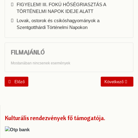
FIGYELEM! III. FOKÚ HŐSÉGRIASZTÁS A
TÖRTÉNELMI NAPOK IDEJE ALATT
Lovak, ostorok és csikóshagyományok a
Szentgotthárdi Történelmi Napokon
FILMAJÁNLÓ
Mostanában nincsenek események
Előző cikk: Az ikonikus Hopplá fesztivál
Következő cikk: Ny
Előző
Következő
Kulturális rendezvények fő támogatója