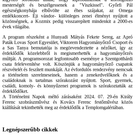
mesterségét és beszélgessenek a "Viszkissel". Győrfi Pál
egészségkonyhája elbűvölte az éhes szájakat, az Omega
emlékkoncert- Éji vándor- különleges zenei élményt nyújtott a
közönségnek, a Kozmix pedig visszarepített mindenkit a 2000-es
évek világába.
A program részeként a Hunyadi Mátyás Fekete Sereg, az Apró
Paták Lovas Sport Egyesület, Viktorem Hagyományőrző Csoport és
a Sas Tanya bemutatója is megörvendeztette a nézőket, így az
érdeklődők közelebbről is megismerhették a hagyományőrzés
múltját. A programsorozat legfontosabb eseménye a Szentgotthárdi
csata felelevenítése volt. Köszönjük a hagyományőrző csapatok
részvételét és feszített munkáját. Az évfordulós rendezvény nemcsak
a történelem szerelmeseinek, hanem a zenekedvelőknek és a
családoknak is tartalmas szórakozást nyújtott. Sport, gyermek,
családi, komoly- és könnyűzenei programok is szórakoztatták az
érdeklődőket.
A Történelmi Napok méltó zárásaként 2024. 07. 29-én Király
Ferenc szobrászművész és Kovács Ferenc festőművész közös
kiállítását tekinthették meg az érdeklődők a Templomgalériában.
Legnépszerűbb cikkek