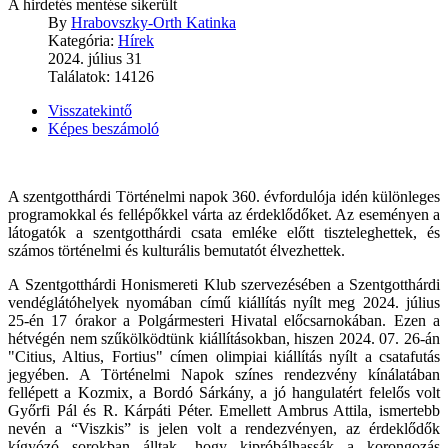
A hirdetés mentése sikerült
By
Hrabovszky-Orth Katinka
Kategória:
Hírek
2024. július 31
Találatok: 14126
Visszatekintő
Képes beszámoló
A szentgotthárdi Történelmi napok 360. évfordulója idén különleges
programokkal és fellépőkkel várta az érdeklődőket. Az eseményen a
látogatók a szentgotthárdi csata emléke előtt tiszteleghettek, és
számos történelmi és kulturális bemutatót élvezhettek.
A Szentgotthárdi Honismereti Klub szervezésében a Szentgotthárdi
vendéglátóhelyek nyomában című kiállítás nyílt meg 2024. július
25-én 17 órakor a Polgármesteri Hivatal előcsarnokában. Ezen a
hétvégén nem szűkölködtünk kiállításokban, hiszen 2024. 07. 26-án
"Citius, Altius, Fortius" címen olimpiai kiállítás nyílt a csatafutás
jegyében. A Történelmi Napok színes rendezvény kínálatában
fellépett a Kozmix, a Bordó Sárkány, a jó hangulatért felelős volt
Győrfi Pál és R. Kárpáti Péter. Emellett Ambrus Attila, ismertebb
nevén a “Viszkis” is jelen volt a rendezvényen, az érdeklődők
kígyózó sorokban álltak, hogy kipróbálhassák a korongozás