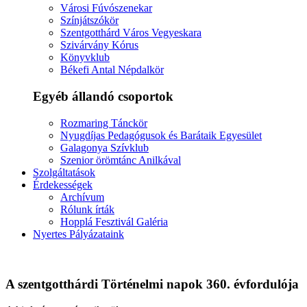
Városi Fúvószenekar
Színjátszókör
Szentgotthárd Város Vegyeskara
Szivárvány Kórus
Könyvklub
Békefi Antal Népdalkör
Egyéb állandó csoportok
Rozmaring Tánckör
Nyugdíjas Pedagógusok és Barátaik Egyesület
Galagonya Szívklub
Szenior örömtánc Anilkával
Szolgáltatások
Érdekességek
Archívum
Rólunk írták
Hopplá Fesztivál Galéria
Nyertes Pályázataink
A szentgotthárdi Történelmi napok 360. évfordulója