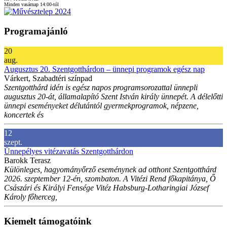
Minden vasárnap 14:00-tól
Programajánló
20
aug.
Augusztus 20. Szentgotthárdon – ünnepi programok egész nap
Várkert, Szabadtéri színpad
Szentgotthárd idén is egész napos programsorozattal ünnepli
augusztus 20-át, államalapító Szent István király ünnepét. A délelőtti
ünnepi eseményeket délutántól gyermekprogramok, népzene,
koncertek és
12
szept.
Ünnepélyes vitézavatás Szentgotthárdon
Barokk Terasz
Különleges, hagyományőrző eseménynek ad otthont Szentgotthárd
2026. szeptember 12-én, szombaton. A Vitézi Rend főkapitánya, Ő
Császári és Királyi Fensége Vitéz Habsburg-Lotharingiai József
Károly főherceg,
Kiemelt támogatóink