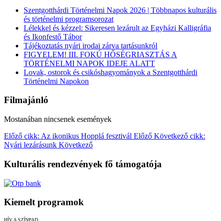
Szentgotthárdi Történelmi Napok 2026 | Többnapos kulturális
és történelmi programsorozat
Lélekkel és kézzel: Sikeresen lezárult az Egyházi Kalligráfia
és Ikonfestő Tábor
Tájékoztatás nyári irodai zárva tartásunkról
FIGYELEM! III. FOKÚ HŐSÉGRIASZTÁS A
TÖRTÉNELMI NAPOK IDEJE ALATT
Lovak, ostorok és csikóshagyományok a Szentgotthárdi
Történelmi Napokon
Filmajánló
Mostanában nincsenek események
Előző cikk: Az ikonikus Hopplá fesztivál
Előző
Következő cikk:
Nyári lezárásunk
Következő
Kulturális rendezvények fő támogatója
Kiemelt programok
HÍV A SZÍNPAD