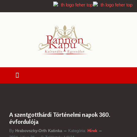
A szentgotthárdi Történelmi napok 360.
évfordulója
By
Hrabovszky-Orth Katinka
Kategória:
Hírek