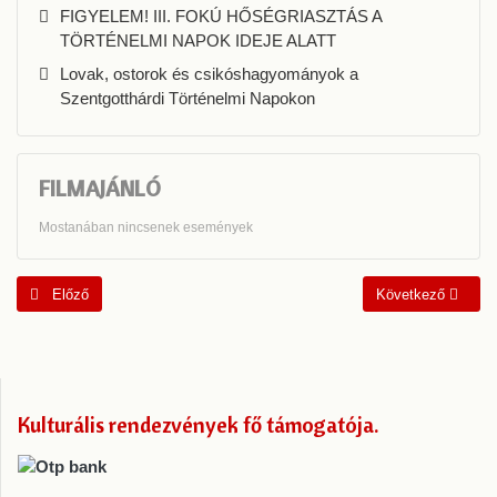
FIGYELEM! III. FOKÚ HŐSÉGRIASZTÁS A
TÖRTÉNELMI NAPOK IDEJE ALATT
Lovak, ostorok és csikóshagyományok a
Szentgotthárdi Történelmi Napokon
FILMAJÁNLÓ
Mostanában nincsenek események
Előző cikk: Az ikonikus Hopplá fesztivál
Következő cikk: Ny
Előző
Következő
Kulturális rendezvények fő támogatója