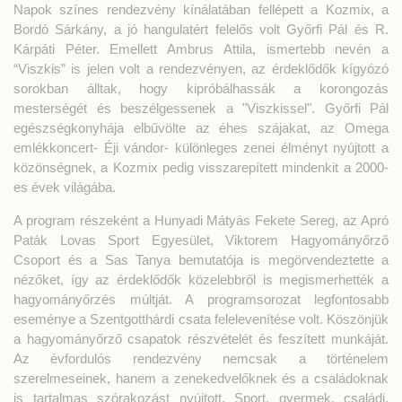
Napok színes rendezvény kínálatában fellépett a Kozmix, a
Bordó Sárkány, a jó hangulatért felelős volt Győrfi Pál és R.
Kárpáti Péter. Emellett Ambrus Attila, ismertebb nevén a
“Viszkis” is jelen volt a rendezvényen, az érdeklődők kígyózó
sorokban álltak, hogy kipróbálhassák a korongozás
mesterségét és beszélgessenek a "Viszkissel". Győrfi Pál
egészségkonyhája elbűvölte az éhes szájakat, az Omega
emlékkoncert- Éji vándor- különleges zenei élményt nyújtott a
közönségnek, a Kozmix pedig visszarepített mindenkit a 2000-
es évek világába.
A program részeként a Hunyadi Mátyás Fekete Sereg, az Apró
Paták Lovas Sport Egyesület, Viktorem Hagyományőrző
Csoport és a Sas Tanya bemutatója is megörvendeztette a
nézőket, így az érdeklődők közelebbről is megismerhették a
hagyományőrzés múltját. A programsorozat legfontosabb
eseménye a Szentgotthárdi csata felelevenítése volt. Köszönjük
a hagyományőrző csapatok részvételét és feszített munkáját.
Az évfordulós rendezvény nemcsak a történelem
szerelmeseinek, hanem a zenekedvelőknek és a családoknak
is tartalmas szórakozást nyújtott. Sport, gyermek, családi,