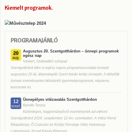
Kiemelt programok
PROGRAMAJÁNLÓ
Augusztus 20. Szentgotthárdon – ünnepi programok
20
egész nap
aug.
Várkert, Szabadtéri színpad
Szentgotthárd idén is egész napos programsorozattal ünnepli
augusztus 20-át, államalapító Szent István király ünnepét. A délelőtti
ünnepi eseményeket délutántól gyermekprogramok, népzene,
koncertek és
Ünnepélyes vitézavatás Szentgotthárdon
12
Barokk Terasz
szept.
Különleges, hagyományőrző eseménynek ad otthont
Szentgotthárd 2026. szeptember 12-én, szombaton. A Vitézi Rend
főkapitánya, Ő Császári és Királyi Fensége Vitéz Habsburg-
Lotharingiai József Károly főherceg,