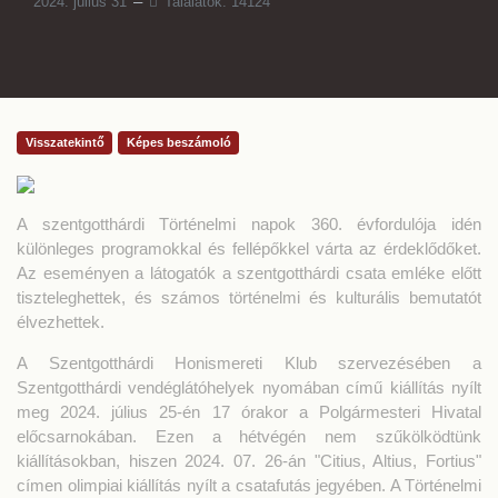
2024. július 31
Találatok: 14124
Visszatekintő
Képes beszámoló
A szentgotthárdi Történelmi napok 360. évfordulója idén
különleges programokkal és fellépőkkel várta az érdeklődőket.
Az eseményen a látogatók a szentgotthárdi csata emléke előtt
tiszteleghettek, és számos történelmi és kulturális bemutatót
élvezhettek.
A Szentgotthárdi Honismereti Klub szervezésében a
Szentgotthárdi vendéglátóhelyek nyomában című kiállítás nyílt
meg 2024. július 25-én 17 órakor a Polgármesteri Hivatal
előcsarnokában. Ezen a hétvégén nem szűkölködtünk
kiállításokban, hiszen 2024. 07. 26-án "Citius, Altius, Fortius"
címen olimpiai kiállítás nyílt a csatafutás jegyében. A Történelmi